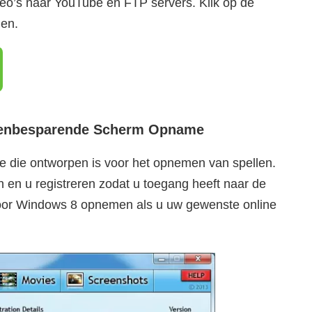
o’s naar YouTube en FTP servers. Klik op de
den.
stenbesparende Scherm Opname
e die ontworpen is voor het opnemen van spellen.
n u registreren zodat u toegang heeft naar de
o voor Windows 8 opnemen als u uw gewenste online