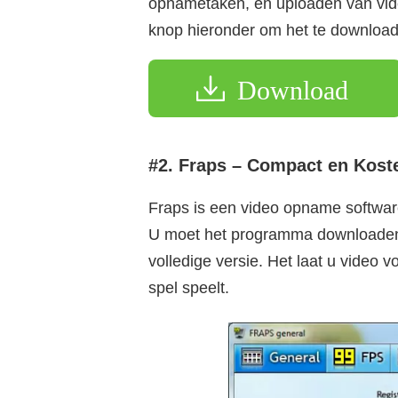
opnametaken, en uploaden van vide
knop hieronder om het te downloa
Download
#2. Fraps – Compact en Ko
Fraps is een video opname softwar
U moet het programma downloaden e
volledige versie. Het laat u vide
spel speelt.