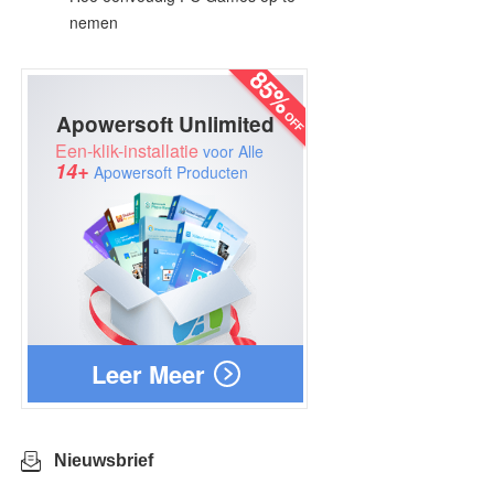
nemen
Apowersoft Unlimited
Een-klik-installatie
voor Alle
14+
Apowersoft Producten
Leer Meer
Nieuwsbrief