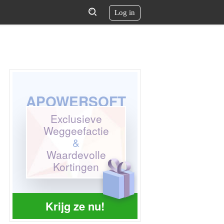
Log in
APOWERSOFT
Exclusieve
Weggeefactie
&
Waardevolle
Kortingen
Krijg ze nu!