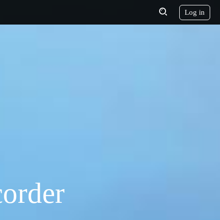
Log in
order