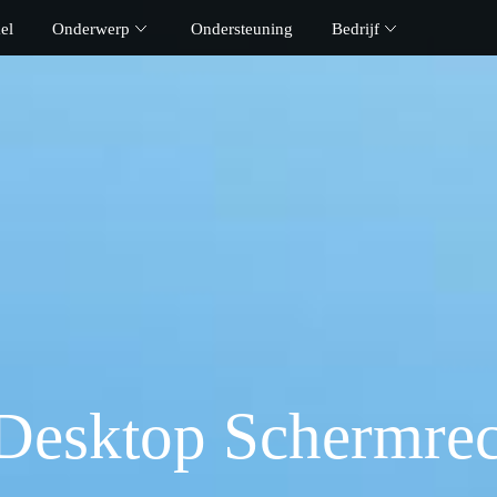
el
Onderwerp
Ondersteuning
Bedrijf
Desktop Schermrec