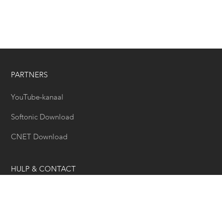
PARTNERS
YouTube-kanaal
Softonic Download
CNET Download
HULP & CONTACT
Hulp Center
Email Ondersteuning