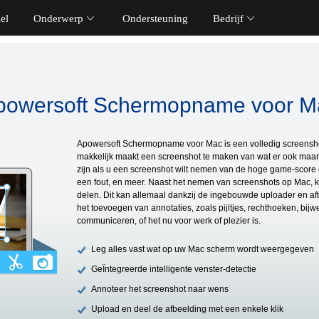
el
Onderwerp
Ondersteuning
Bedrijf
powersoft Schermopname voor M
Apowersoft Schermopname voor Mac is een volledig screensho
makkelijk maakt een screenshot te maken van wat er ook maa
zijn als u een screenshot wilt nemen van de hoge game-score 
een fout, en meer. Naast het nemen van screenshots op Mac, 
delen. Dit kan allemaal dankzij de ingebouwde uploader en af
het toevoegen van annotaties, zoals pijltjes, rechthoeken, bijwe
communiceren, of het nu voor werk of plezier is.
Leg alles vast wat op uw Mac scherm wordt weergegeven
GeÏntegreerde intelligente venster-detectie
Annoteer het screenshot naar wens
Upload en deel de afbeelding met een enkele klik