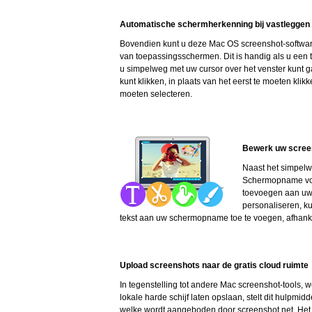
Automatische schermherkenning bij vastleggen
Bovendien kunt u deze Mac OS screenshot-softwar
van toepassingsschermen. Dit is handig als u een
u simpelweg met uw cursor over het venster kunt ga
kunt klikken, in plaats van het eerst te moeten kli
moeten selecteren.
Bewerk uw scree
Naast het simpelw
Schermopname voor
toevoegen aan uw 
personaliseren, ku
tekst aan uw schermopname toe te voegen, afhanke
Upload screenshots naar de gratis cloud ruimte
In tegenstelling tot andere Mac screenshot-tools, 
lokale harde schijf laten opslaan, stelt dit hulpmid
welke wordt aangeboden door screenshot.net. Het is 