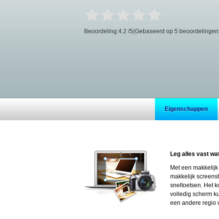
Beoordeling:
4.2
/
5
(Gebaseerd op
5
beoordelingen
Eigenschappen
Leg alles vast w
Met een makkelijk 
makkelijk screens
sneltoetsen. Het 
volledig scherm k
een andere regio 