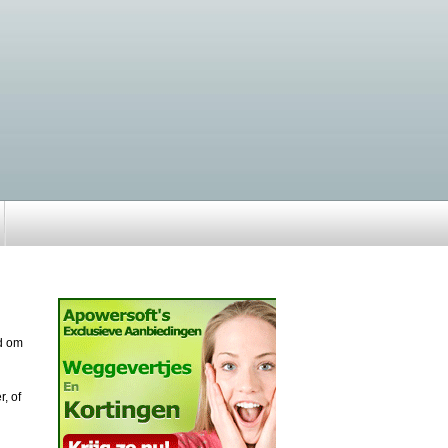
id om
, of