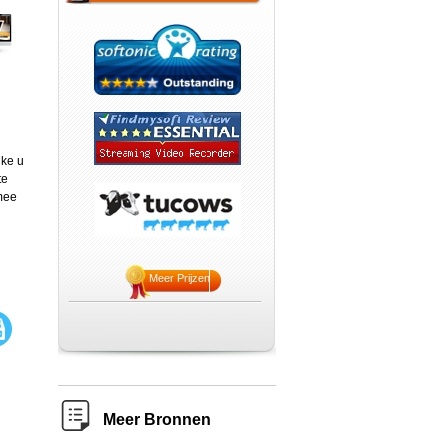
lke u
te
rmee
Meer Prijzen
Meer Bronnen