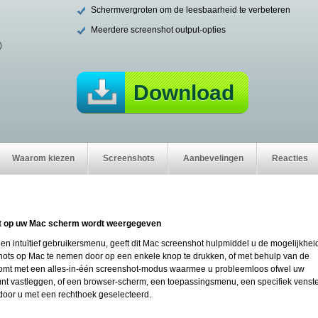
Schermvergroten om de leesbaarheid te verbeteren
Meerdere screenshot output-opties
)
Download
Waarom kiezen
Screenshots
Aanbevelingen
Reacties
at op uw Mac scherm wordt weergegeven
en intuïtief gebruikersmenu, geeft dit Mac screenshot hulpmiddel u de mogelijkhe
hots op Mac te nemen door op een enkele knop te drukken, of met behulp van de
komt met een alles-in-één screenshot-modus waarmee u probleemloos ofwel uw
unt vastleggen, of een browser-scherm, een toepassingsmenu, een specifiek venster
door u met een rechthoek geselecteerd.