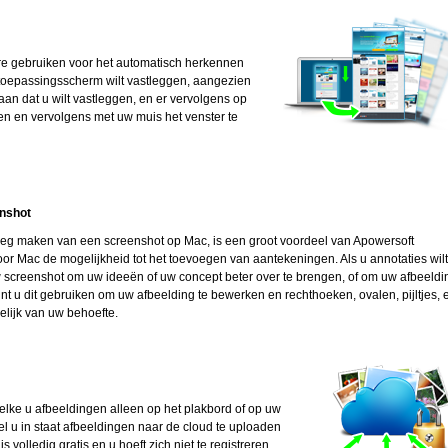
e gebruiken voor het automatisch herkennen
 toepassingsscherm wilt vastleggen, aangezien
an dat u wilt vastleggen, en er vervolgens op
kken en vervolgens met uw muis het venster te
nshot
eg maken van een screenshot op Mac, is een groot voordeel van Apowersoft
 Mac de mogelijkheid tot het toevoegen van aantekeningen. Als u annotaties wilt
screenshot om uw ideeën of uw concept beter over te brengen, of om uw afbeeldi
nt u dit gebruiken om uw afbeelding te bewerken en rechthoeken, ovalen, pijltjes, 
lijk van uw behoefte.
welke u afbeeldingen alleen op het plakbord of op uw
del u in staat afbeeldingen naar de cloud te uploaden
volledig gratis en u hoeft zich niet te registreren.