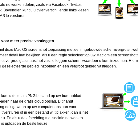
le netwerken delen, zoals via Facebook, Twitter,
. Bovendien kunt u uit vier verschillende links kiezen
SMS te versturen.
voor meer precise vastleggen
mt deze Mac OS screenshot toepassing met een ingebouwde schermvergroter, we
meer detail laat bekijken. Als u een regio selecteert op uw Mac om een screenshot 
 het vergrootglas naast het vast te leggen scherm, waardoor u kunt inzoomen. Hie
r u geselecteerde gebied inzoomen en een vergroot gebied vastleggen.
, kunt u deze als PNG bestand op uw bureaublad
oaden naar de gratis cloud opslag. Dit hangt
elding ook gewoon op uw computer opslaan voor
t versturen of in een bestand wilt plakken, dan is het
r u. En als u de afbeelding met sociale netwerken
an is uploaden de beste keuze.