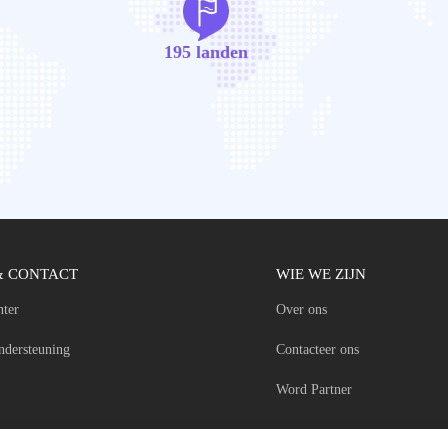
195 landen
& CONTACT
WIE WE ZIJN
nter
Over ons
ndersteuning
Contacteer ons
Word Partner