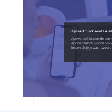
Maak
Kwali
ApowerUnlock werd Gelan
Apower
Maak 
Apowersoft lanceerde een 
ApowerUnlock, vooral om j
Mogel
lossen als je je wachtwoord
iPhone/iPad/iPod Touch of 
bent.