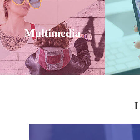
Een-k
Prod
Multimedia
Apowe
Maak 
Video C
Conve
L
Audio 