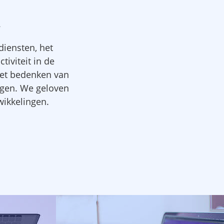
n
diensten, het
tiviteit in de
 het bedenken van
ngen. We geloven
wikkelingen.
ApowerREC