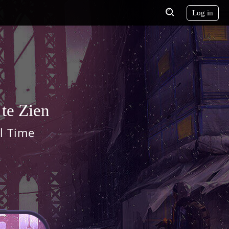
Log in
te Zien
l Time