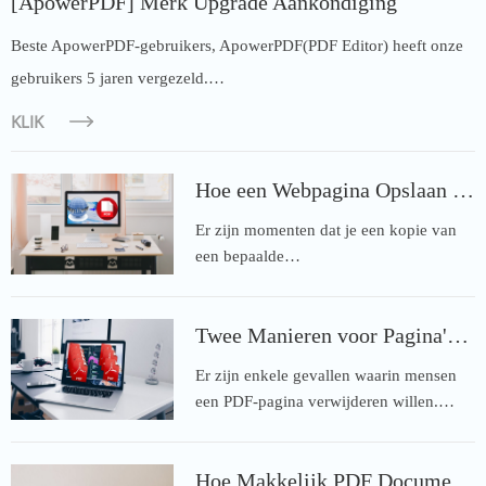
[ApowerPDF] Merk Upgrade Aankondiging
Beste ApowerPDF-gebruikers, ApowerPDF(PDF Editor) heeft onze
gebruikers 5 jaren vergezeld.…
KLIK
Hoe een Webpagina Opslaan als een PDF
Er zijn momenten dat je een kopie van
een bepaalde…
Twee Manieren voor Pagina's Verwijderen uit PDF-Bestand
Er zijn enkele gevallen waarin mensen
een PDF-pagina verwijderen willen.…
Hoe Makkelijk PDF Documenten Samenvoegen in Eén