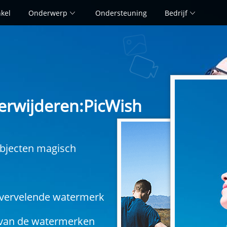
kel
Onderwerp
Ondersteuning
Bedrijf
WATE
erwijderen:PicWish
bjecten magisch
t vervelende watermerk
van de watermerken