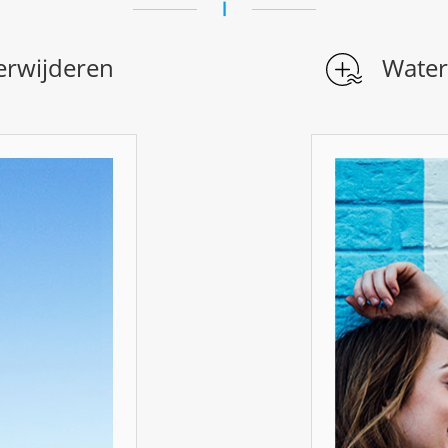
erwijderen
Water
WATE