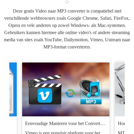
Deze gratis Video naar MP3 converter is compatiebel met
verschillende webbrowsers zoals Google Chrome, Safari, FireFox,
Opera en vele anderen op zowel Windows- als Mac-systemen.
Gebruikers kunnen hiermee alle online video's of andere streaming
media van sites zoals YouTube, Dailymotion, Vimeo, Ustream naar
MP3-format converteren.
ters
Handige tips voor het converteren van M4V naar MP4
Perfecte Manieren om 4:3 naar 16:9 te Converteren
Eenvoudige Manieren voor het Converteren van Vimeo naar MP3
Hoe sne
et 4:3
entie
e
Vimeo is een populair platform voor het
MTS is 