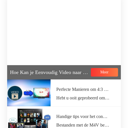
Hoe Kan je Eenvoudig Video naar Tekst Converteren?
Meer
Perfecte Manieren om 4:3 naar 16:9 te Converteren
Hebt u ooit geprobeerd om video met 4:3 ratio af te spelen op een 16:9 beeldscherm en was u zeer…
Handige tips voor het converteren van M4V naar MP4
Bestanden met de M4V bestandsextentie zijn tegenwoordelijk heel populair dankzij het grote aantal Apple gebruikers. Maar er zijn nog steeds…