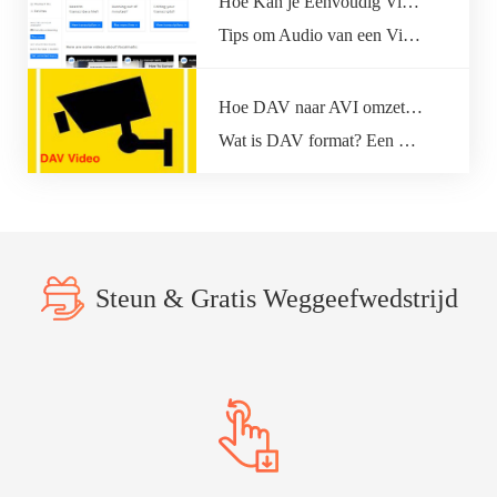
Hoe Kan je Eenvoudig Video naar Tekst Converteren?
Tips om Audio van een Video naar Tekst te Converteren VocalmaticAmberscriptTemiHappyscribe Vocalmatic Prijs 1 Uur – $15,002-9 Uren – $10,0010-14…
Hoe DAV naar AVI omzetten met DAV video converter?
Wat is DAV format? Een DAV bestand is een outputformat van digitale videorecorder zoals DVR365, DVR-1600HP, DSD316, DSD304, DSD308 en…
Steun & Gratis Weggeefwedstrijd