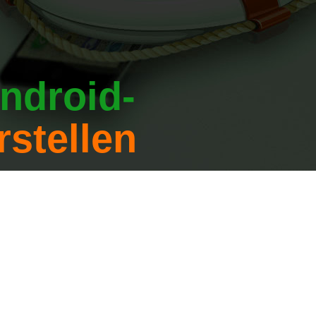
ndroid-
rstellen
cten, berichten,