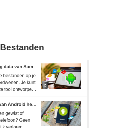
e Bestanden
Herstel snel en eenvoudig data van Samsung-tablet
e bestanden op je
verdwenen. Je kunt
te tool ontworpen
n Samsung-tablet
Hoe verwijderde video’s van Android herstellen
n gewist of
-telefoon? Geen
ijk verloren