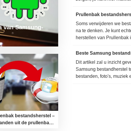
video’s op Android herste
klik met de beste herstelli
Soms verwijderen we best
ta van Samsung-
na te denken. Je kunt ech
herstellen van Prullenbak 
stappen.
Beste Samsung bestands
Dit artikel zal u inzicht ge
Samsung bestandherstel t
bestanden, foto's, muziek
te herstellen voor Samsun
lenbak bestandsherstel –
anden uit de prullenbak
ghalen