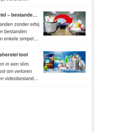
llen met amper een
ngsapplicatie.
Prullenbak bestandsherstel – bestanden uit de prullenbak terughalen
anden zonder erbij
ter bestanden
in enkele simpele
herstel tool
ven in een slim
ool om verloren
 en videobestanden
g.