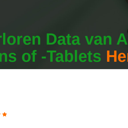
loren Data van A
ns of -Tablets
He
en bestanden, muziek, foto's, video's conta
umenten, etc.