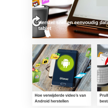
Herstel snel en eenvoudig da
tablet
Hoe verwijderde video’s van
Prul
Android herstellen
best
teru