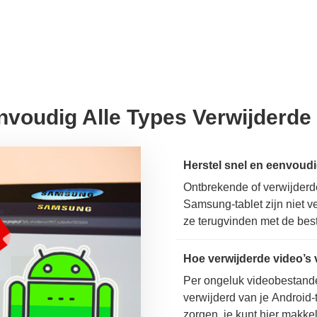
nvoudig Alle Types Verwijderd
Ontbrekende of verwijderd
Samsung-tablet zijn niet 
ze terugvinden met de bes
om verloren bestanden va
te herstellen.
Per ongeluk videobestande
verwijderd van je Android
zorgen, je kunt hier makkel