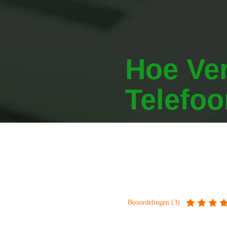
Hoe Ver
Telefoo
Herstel alle verlor
gesprekslogs, doc
Beoordelingen (3)