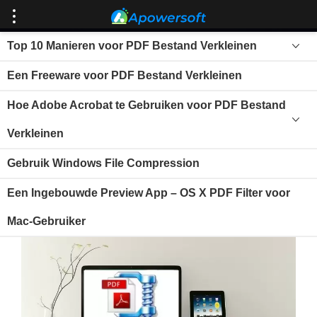
Top 10 Manieren voor PDF Bestand Verkleinen
Een Freeware voor PDF Bestand Verkleinen
Hoe een PDF Bestand te
Hoe Adobe Acrobat te Gebruiken voor PDF Bestand
Verkleinen
Verkleinen
Gebruik Windows File Compression
Laatst bijgewerkt op
26-04-2019
door
Koen Glazer
Een Ingebouwde Preview App – OS X PDF Filter voor
Mac-Gebruiker