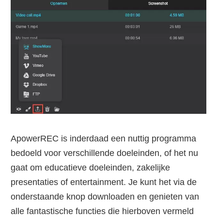
ApowerREC is inderdaad een nuttig programma
bedoeld voor verschillende doeleinden, of het nu
gaat om educatieve doeleinden, zakelijke
presentaties of entertainment. Je kunt het via de
onderstaande knop downloaden en genieten van
alle fantastische functies die hierboven vermeld