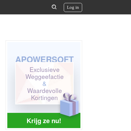
Log in
APOWERSOFT
Exclusieve
Weggeefactie
&
Waardevolle
Kortingen
Krijg ze nu!