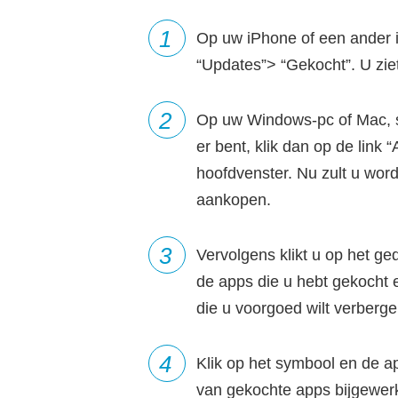
1
Op uw iPhone of een ander 
“Updates”> “Gekocht”. U ziet
2
Op uw Windows-pc of Mac, st
er bent, klik dan op de link
hoofdvenster. Nu zult u wor
aankopen.
3
Vervolgens klikt u op het ged
de apps die u hebt gekocht
die u voorgoed wilt verberge
4
Klik op het symbool en de ap
van gekochte apps bijgewerk