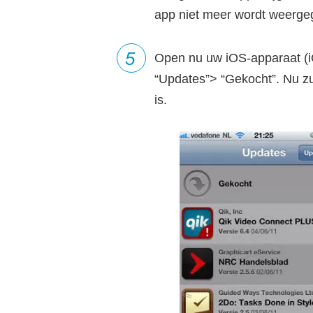
app niet meer wordt weerge
5
Open nu uw iOS-apparaat (iO
“Updates”> “Gekocht”. Nu zu
is.