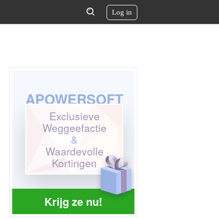
Log in
APOWERSOFT
Exclusieve
Weggeefactie
&
Waardevolle
Kortingen
Krijg ze nu!