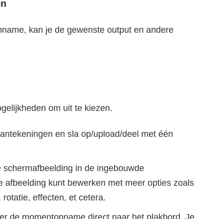
en
name, kan je de gewenste output en andere
ogelijkheden om uit te kiezen.
 aantekeningen en sla op/upload/deel met één
e schermafbeelding in de ingebouwde
e afbeelding kunt bewerken met meer opties zoals
otatie, effecten, et cetera.
eer de momentopname direct naar het plakbord. Je