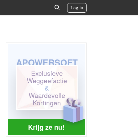
Log in
APOWERSOFT
Exclusieve
Weggeefactie
&
Waardevolle
Kortingen
Krijg ze nu!