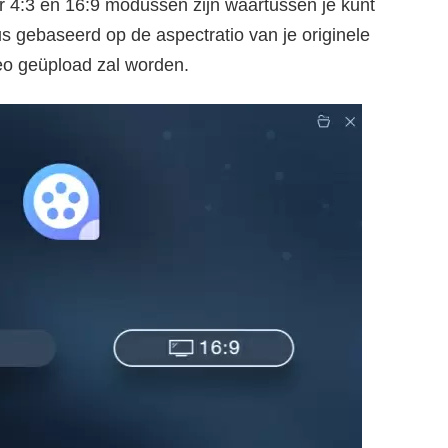
er 4:3 en 16:9 modussen zijn waartussen je kunt
s gebaseerd op de aspectratio van je originele
eo geüpload zal worden.