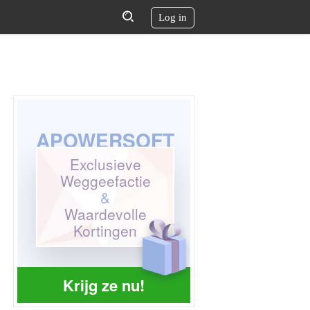
Log in
APOWERSOFT
Exclusieve
Weggeefactie
&
Waardevolle
Kortingen
Krijg ze nu!