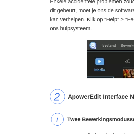
Enkele accidentele problemen zou
dit gebeurt, moet je ons de softwa
kan verhelpen. Klik op “Help” > “F
ons hulpsysteem.
ApowerEdit Interface 
Twee Bewerkingsmoduss