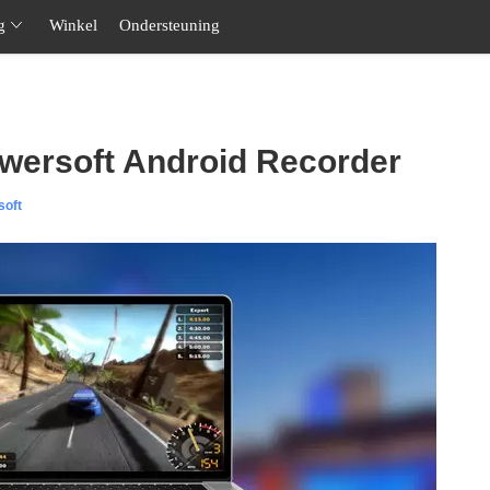
g
Winkel
Ondersteuning
wersoft Android Recorder
soft