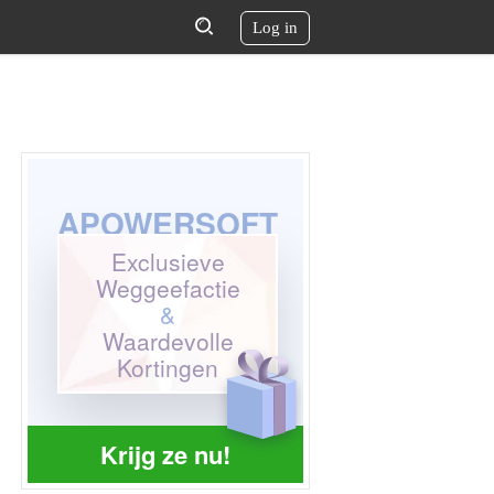
Log in
APOWERSOFT
Exclusieve
Weggeefactie
&
Waardevolle
Kortingen
Krijg ze nu!