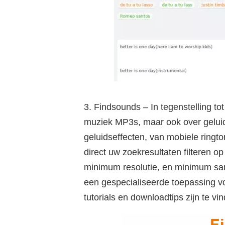
3. Findsounds – In tegenstelling to
muziek MP3s, maar ook over geluid
geluidseffecten, van mobiele ringto
direct uw zoekresultaten filteren o
minimum resolutie, en minimum samp
een gespecialiseerde toepassing v
tutorials en downloadtips zijn te vi