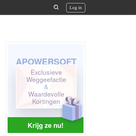
Log in
APOWERSOFT
Exclusieve
Weggeefactie
&
Waardevolle
Kortingen
Krijg ze nu!