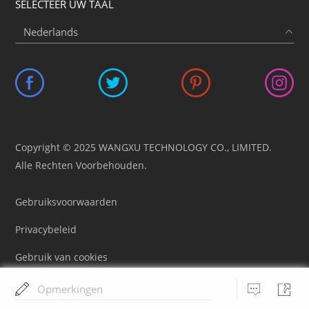
SELECTEER UW TAAL
Copyright © 2025 WANGXU TECHNOLOGY CO., LIMITED.
Alle Rechten Voorbehouden.
Gebruiksvoorwaarden
Privacybeleid
Gebruik van cookies
Licentie-overeenkomst
Opmerkingen