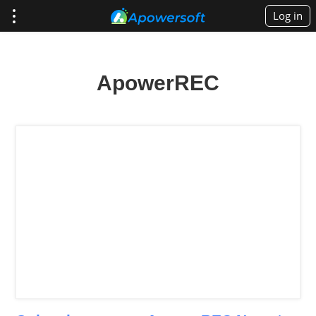
Log in
ApowerREC