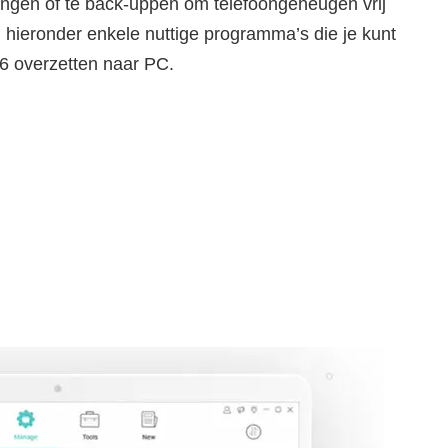
ngen of te back-uppen om telefoongeheugen vrij
 hieronder enkele nuttige programma’s die je kunt
 6 overzetten naar PC.