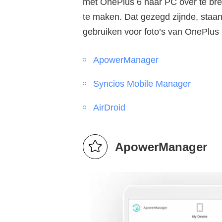
met OnePlus 6 naar PC over te bre
te maken. Dat gezegd zijnde, staan
gebruiken voor foto’s van OnePlus
ApowerManager
Syncios Mobile Manager
AirDroid
ApowerManager