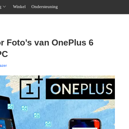
g
Winkel
Ondersteuning
r Foto’s van OnePlus 6
PC
azer