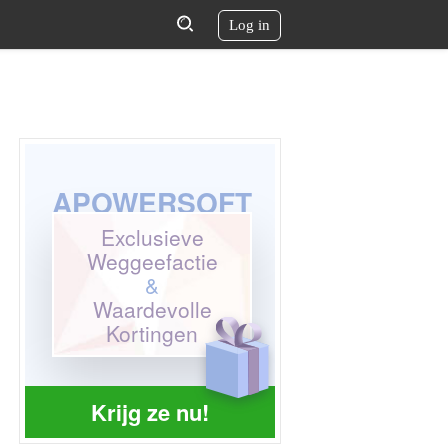
Log in
APOWERSOFT
Exclusieve
Weggeefactie
&
Waardevolle
Kortingen
Krijg ze nu!