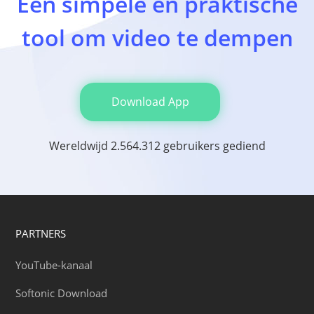
Een simpele en praktische
tool om video te dempen
Download App
Wereldwijd 2.564.312 gebruikers gediend
PARTNERS
YouTube-kanaal
Softonic Download