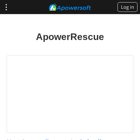
Log in
ApowerRescue